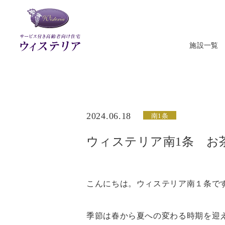
施設一覧
ウィステ
2024.06.18
南1条
ウィステリア南1条 お
こんにちは。ウィステリア南１条で
季節は春から夏への変わる時期を迎え