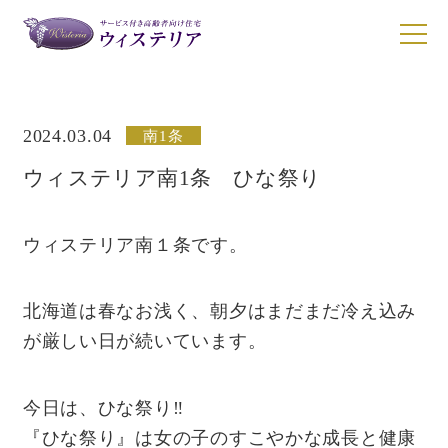
2024.03.04
南1条
施設一覧
ウィステリア南1条 ひな祭り
施設一覧
サービスについて
ウィステリア南1条
ウィステリア南１条です。
お食事について
ウィステリアN17
ウィステリア清田
北海道は春なお浅く、朝夕はまだまだ冷え込み
ご入居について
ウィステリア小樽稲穂
が厳しい日が続いています。
入居者の声
今日は、ひな祭り‼
動画ギャラリー
『ひな祭り』は女の子のすこやかな成長と健康