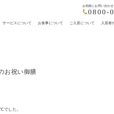
お気軽にお問い合わせ
0800-
リア南1条
サービスについて
ウィステリアN17
お食事について
ウィステリア清田
ご入居について
ウィステリア小
入居者
老のお祝い御膳
4℃でした。