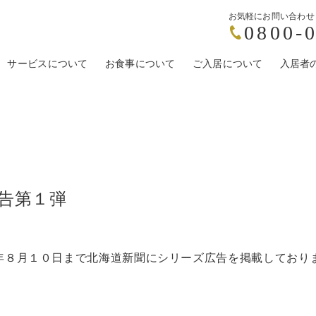
お気軽にお問い合わせ
0800-
リア南1条
サービスについて
ウィステリアN17
お食事について
ウィステリア清田
ご入居について
ウィステリア小
入居者
告第１弾
年８月１０日まで北海道新聞にシリーズ広告を掲載しており