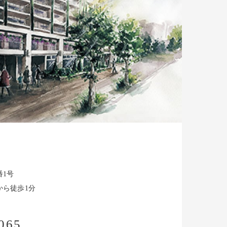
番1号
から徒歩1分
065