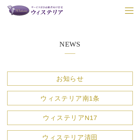
NEWS
施設一覧
施設一覧
サービスについて
ウィステリア南1条
お知らせ
お食事について
ウィステリアN17
ウィステリア清田
ウィステリア南1条
ご入居について
ウィステリア小樽稲穂
入居者の声
ウィステリアN17
動画ギャラリー
ウィステリア清田