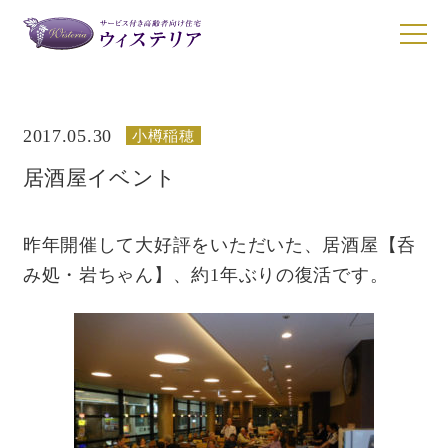
2017.05.30
小樽稲穂
施設一覧
居酒屋イベント
施設一覧
サービスについて
ウィステリア南1条
昨年開催して大好評をいただいた、居酒屋【呑
お食事について
ウィステリアN17
み処・岩ちゃん】、約1年ぶりの復活です。
ウィステリア清田
ご入居について
ウィステリア小樽稲穂
入居者の声
動画ギャラリー