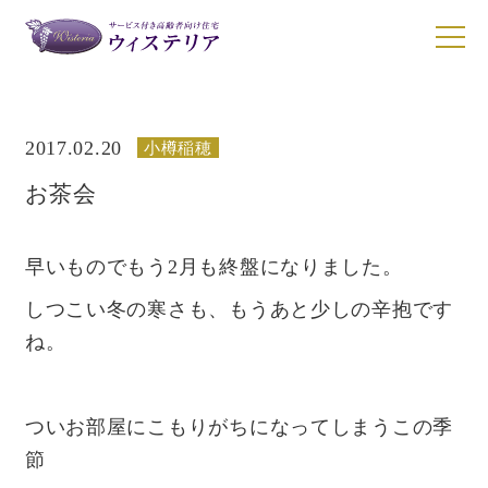
2017.02.20
小樽稲穂
施設一覧
お茶会
施設一覧
サービスについて
ウィステリア南1条
早いものでもう2月も終盤になりました。
お食事について
ウィステリアN17
しつこい冬の寒さも、もうあと少しの辛抱です
ウィステリア清田
ね。
ご入居について
ウィステリア小樽稲穂
入居者の声
ついお部屋にこもりがちになってしまうこの季
節
動画ギャラリー