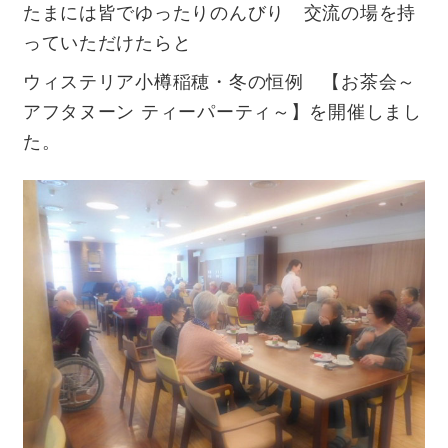
たまには皆でゆったりのんびり 交流の場を持
よくあるご質問
っていただけたらと
ウィステリア小樽稲穂・冬の恒例 【お茶会～
アフタヌーン ティーパーティ～】を開催しまし
Facebookで最新情報をチェック！
た。
Instagramで最新情報をチェック！